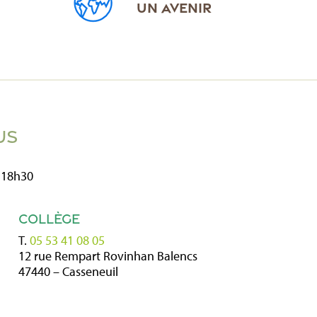
UN AVENIR
US
 18h30
COLLÈGE
T.
05 53 41 08 05
12 rue Rempart Rovinhan Balencs
47440 – Casseneuil