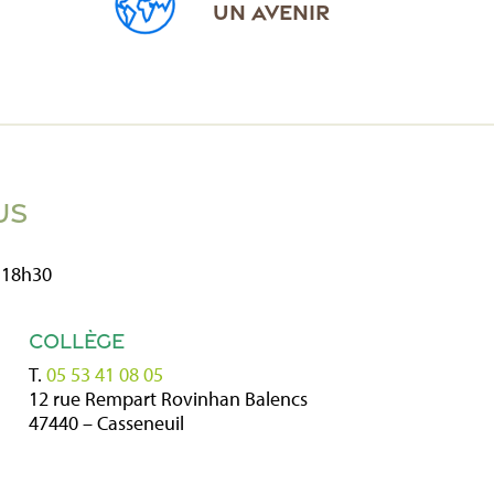
UN AVENIR
US
 18h30
COLLÈGE
T.
05 53 41 08 05
12 rue Rempart Rovinhan Balencs
47440 – Casseneuil