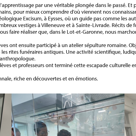
d’apprentissage par une véritable plongée dans le passé. Et p
omains, pour mieux comprendre d’où viennent nos connaissanc
ogique Excisum, à Eysses, où un guide pas comme les autr
breux vestiges à Villeneuve et à Sainte-Livrade. Récits de f
 nous faire réaliser que, dans le Lot-et-Garonne, nous marcho
lèves ont ensuite participé à un atelier sépulture romaine. O
les rites funéraires antiques. Une activité scientifique, lud
e anthropologue.
, élèves et professeurs ont terminé cette escapade culturelle
mnale, riche en découvertes et en émotions.