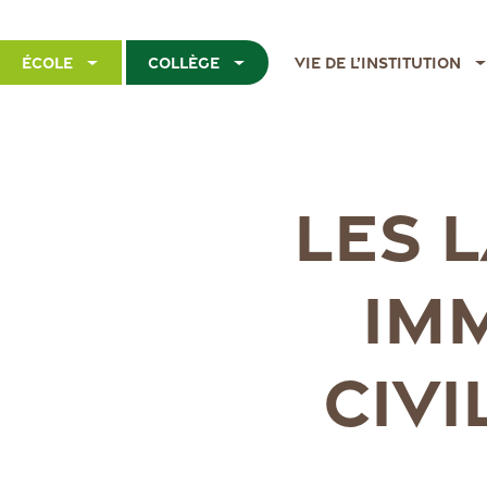
École
Collège
Vie de l’institution
LES L
IM
CIVI