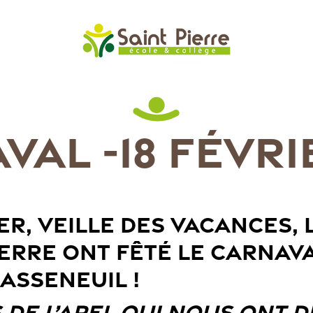
AL -18 FÉVRI
IER, VEILLE DES VACANCES, 
IERRE ONT FÊTÉ LE CARNAV
ASSENEUIL !
DE L’APEL QUI NOUS ONT D